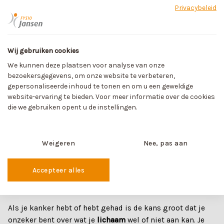
Privacybeleid
David Jansen
06-22524242
david@fysiopraktijkjansen.nl
Wij gebruiken cookies
BEKIJK PROFIEL
We kunnen deze plaatsen voor analyse van onze
bezoekersgegevens, om onze website te verbeteren,
gepersonaliseerde inhoud te tonen en om u een geweldige
Fysio Jansen
website-ervaring te bieden. Voor meer informatie over de cookies
die we gebruiken opent u de instellingen.
Milhezerweg 27 5752 BA Deurne
0493-242121
info@fysiopraktijkjansen.nl
Weigeren
Nee, pas aan
Fysio Jansen
BEKIJK PROFIEL
Accepteer alles
Medische trainingen
Als je kanker hebt of hebt gehad is de kans groot dat je
onzeker bent over wat je
lichaam
wel of niet aan kan. Je