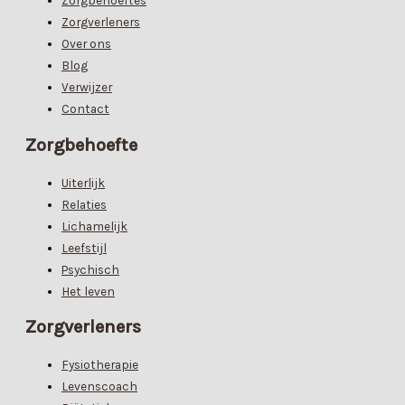
Zorgbehoeftes
Zorgverleners
Over ons
Blog
Verwijzer
Contact
Zorgbehoefte
Uiterlijk
Relaties
Lichamelijk
Leefstijl
Psychisch
Het leven
Zorgverleners
Fysiotherapie
Levenscoach