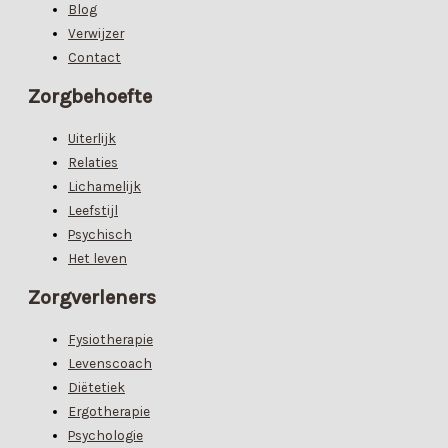
Blog
Verwijzer
Contact
Zorgbehoefte
Uiterlijk
Relaties
Lichamelijk
Leefstijl
Psychisch
Het leven
Zorgverleners
Fysiotherapie
Levenscoach
Diëtetiek
Ergotherapie
Psychologie