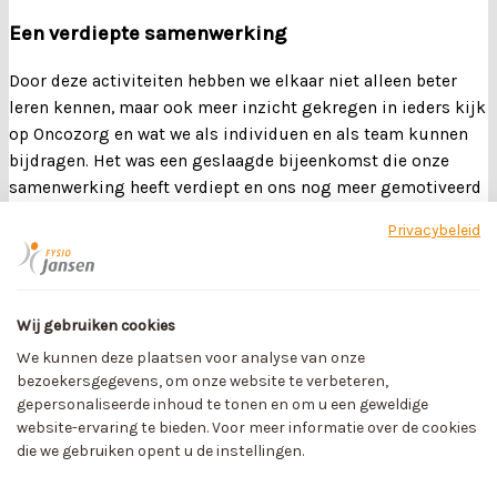
Een verdiepte samenwerking
Door deze activiteiten hebben we elkaar niet alleen beter
leren kennen, maar ook meer inzicht gekregen in ieders kijk
op Oncozorg en wat we als individuen en als team kunnen
bijdragen. Het was een geslaagde bijeenkomst die onze
samenwerking heeft verdiept en ons nog meer gemotiveerd
heeft om samen het verschil te maken voor onze patiënten.
Privacybeleid
Wij kijken terug op een inspirerende en verbindende
bijeenkomst en kijken uit naar de toekomstige
samenwerkingen binnen Oncozorg Deurne. Samen maken
Wij gebruiken cookies
we het verschil!
We kunnen deze plaatsen voor analyse van onze
bezoekersgegevens, om onze website te verbeteren,
Vorige
Vorige post
Oncozorg Deurne op het Kei Gezond
gepersonaliseerde inhoud te tonen en om u een geweldige
Festival
website-ervaring te bieden. Voor meer informatie over de cookies
Volgende post
Stichting Kankerpraat
Volgende
die we gebruiken opent u de instellingen.